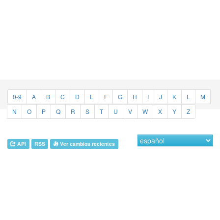
0-9
A
B
C
D
E
F
G
H
I
J
K
L
M
N
O
P
Q
R
S
T
U
V
W
X
Y
Z
API
RSS
Ver cambios recientes