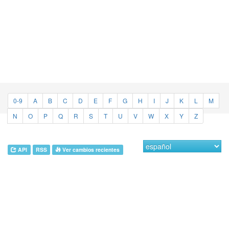
0-9
A
B
C
D
E
F
G
H
I
J
K
L
M
N
O
P
Q
R
S
T
U
V
W
X
Y
Z
API
RSS
Ver cambios recientes