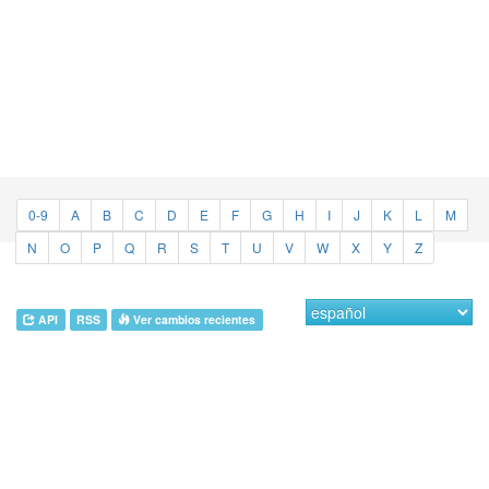
0-9
A
B
C
D
E
F
G
H
I
J
K
L
M
N
O
P
Q
R
S
T
U
V
W
X
Y
Z
API
RSS
Ver cambios recientes