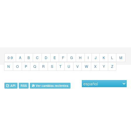
0-9
A
B
C
D
E
F
G
H
I
J
K
L
M
N
O
P
Q
R
S
T
U
V
W
X
Y
Z
API
RSS
Ver cambios recientes