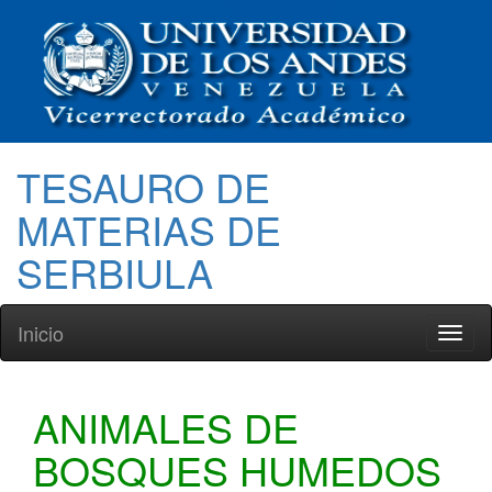
TESAURO DE
MATERIAS DE
SERBIULA
Inicio
Toggl
naviga
ANIMALES DE
BOSQUES HUMEDOS