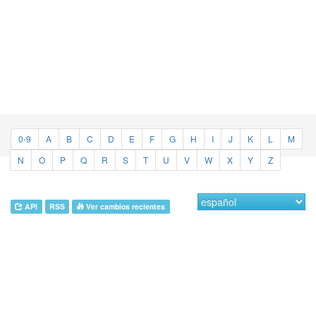
0-9
A
B
C
D
E
F
G
H
I
J
K
L
M
N
O
P
Q
R
S
T
U
V
W
X
Y
Z
API
RSS
Ver cambios recientes