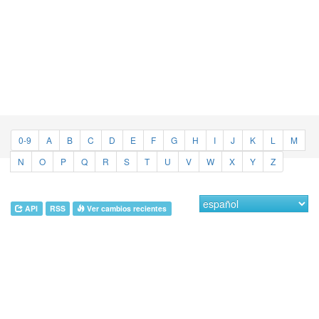
0-9
A
B
C
D
E
F
G
H
I
J
K
L
M
N
O
P
Q
R
S
T
U
V
W
X
Y
Z
API
RSS
Ver cambios recientes