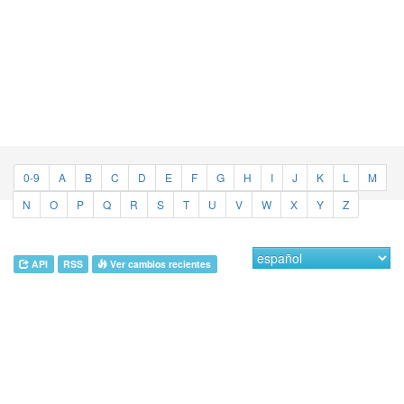
0-9
A
B
C
D
E
F
G
H
I
J
K
L
M
N
O
P
Q
R
S
T
U
V
W
X
Y
Z
API
RSS
Ver cambios recientes