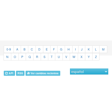
0-9
A
B
C
D
E
F
G
H
I
J
K
L
M
N
O
P
Q
R
S
T
U
V
W
X
Y
Z
API
RSS
Ver cambios recientes