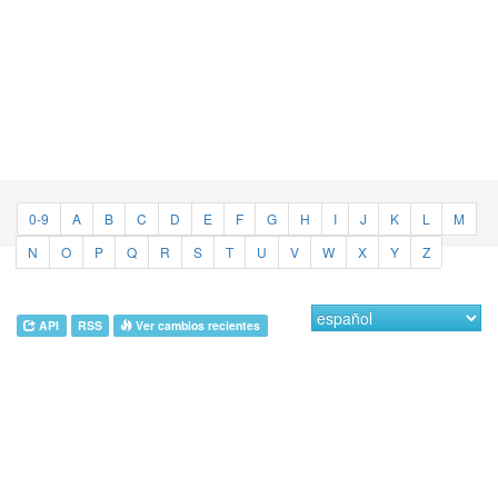
0-9
A
B
C
D
E
F
G
H
I
J
K
L
M
N
O
P
Q
R
S
T
U
V
W
X
Y
Z
API
RSS
Ver cambios recientes