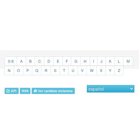
0-9
A
B
C
D
E
F
G
H
I
J
K
L
M
N
O
P
Q
R
S
T
U
V
W
X
Y
Z
API
RSS
Ver cambios recientes