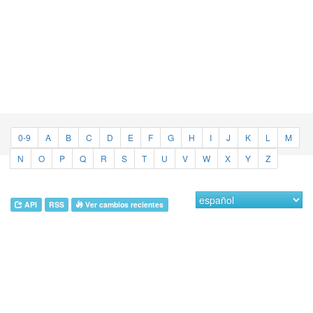
0-9
A
B
C
D
E
F
G
H
I
J
K
L
M
N
O
P
Q
R
S
T
U
V
W
X
Y
Z
API
RSS
Ver cambios recientes