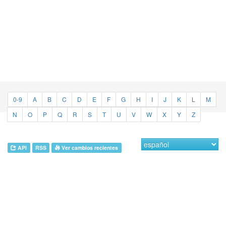
0-9
A
B
C
D
E
F
G
H
I
J
K
L
M
N
O
P
Q
R
S
T
U
V
W
X
Y
Z
API
RSS
Ver cambios recientes