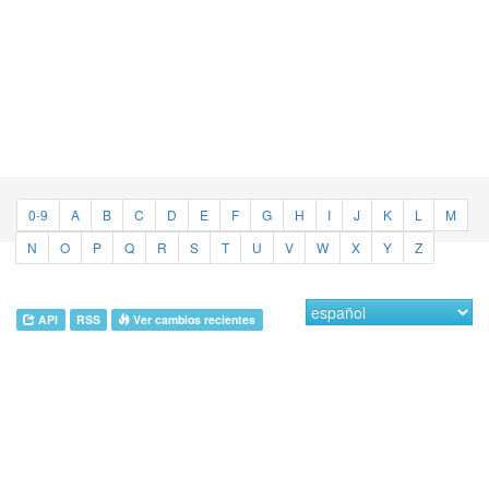
0-9
A
B
C
D
E
F
G
H
I
J
K
L
M
N
O
P
Q
R
S
T
U
V
W
X
Y
Z
API
RSS
Ver cambios recientes