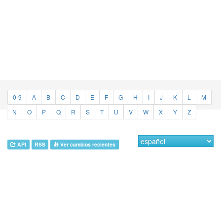
0-9
A
B
C
D
E
F
G
H
I
J
K
L
M
N
O
P
Q
R
S
T
U
V
W
X
Y
Z
API
RSS
Ver cambios recientes