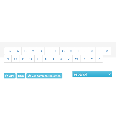
0-9
A
B
C
D
E
F
G
H
I
J
K
L
M
N
O
P
Q
R
S
T
U
V
W
X
Y
Z
API
RSS
Ver cambios recientes