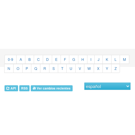
0-9
A
B
C
D
E
F
G
H
I
J
K
L
M
N
O
P
Q
R
S
T
U
V
W
X
Y
Z
API
RSS
Ver cambios recientes