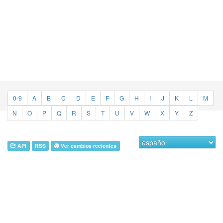
0-9
A
B
C
D
E
F
G
H
I
J
K
L
M
N
O
P
Q
R
S
T
U
V
W
X
Y
Z
API
RSS
Ver cambios recientes