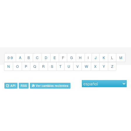
0-9
A
B
C
D
E
F
G
H
I
J
K
L
M
N
O
P
Q
R
S
T
U
V
W
X
Y
Z
API
RSS
Ver cambios recientes