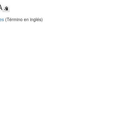
A
ies
(Término en inglés)