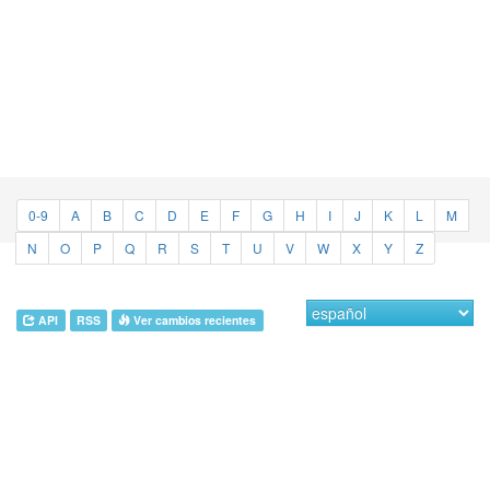
0-9
A
B
C
D
E
F
G
H
I
J
K
L
M
N
O
P
Q
R
S
T
U
V
W
X
Y
Z
API
RSS
Ver cambios recientes