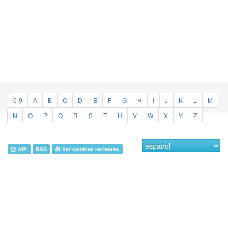
0-9
A
B
C
D
E
F
G
H
I
J
K
L
M
N
O
P
Q
R
S
T
U
V
W
X
Y
Z
API
RSS
Ver cambios recientes