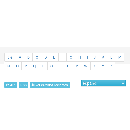
0-9
A
B
C
D
E
F
G
H
I
J
K
L
M
N
O
P
Q
R
S
T
U
V
W
X
Y
Z
API
RSS
Ver cambios recientes