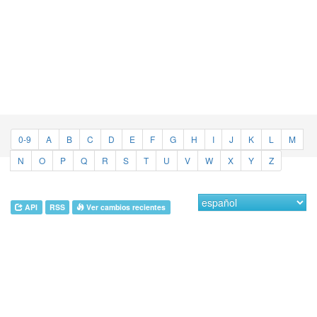
0-9
A
B
C
D
E
F
G
H
I
J
K
L
M
N
O
P
Q
R
S
T
U
V
W
X
Y
Z
API
RSS
Ver cambios recientes