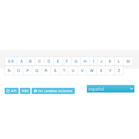
0-9
A
B
C
D
E
F
G
H
I
J
K
L
M
N
O
P
Q
R
S
T
U
V
W
X
Y
Z
API
RSS
Ver cambios recientes