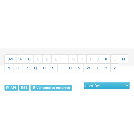
0-9
A
B
C
D
E
F
G
H
I
J
K
L
M
N
O
P
Q
R
S
T
U
V
W
X
Y
Z
API
RSS
Ver cambios recientes