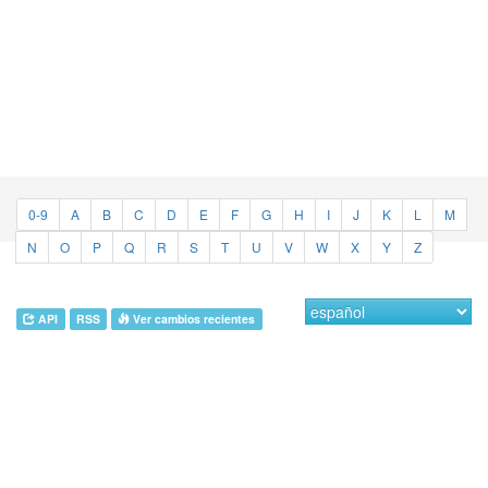
0-9
A
B
C
D
E
F
G
H
I
J
K
L
M
N
O
P
Q
R
S
T
U
V
W
X
Y
Z
API
RSS
Ver cambios recientes