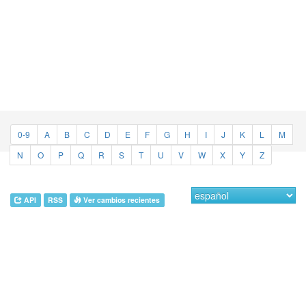
0-9
A
B
C
D
E
F
G
H
I
J
K
L
M
N
O
P
Q
R
S
T
U
V
W
X
Y
Z
API
RSS
Ver cambios recientes