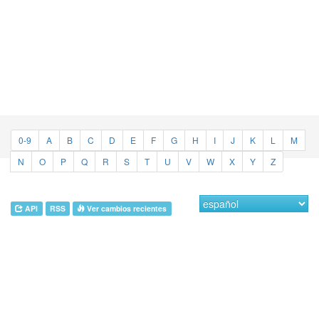
0-9
A
B
C
D
E
F
G
H
I
J
K
L
M
N
O
P
Q
R
S
T
U
V
W
X
Y
Z
API
RSS
Ver cambios recientes