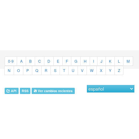
0-9
A
B
C
D
E
F
G
H
I
J
K
L
M
N
O
P
Q
R
S
T
U
V
W
X
Y
Z
API
RSS
Ver cambios recientes