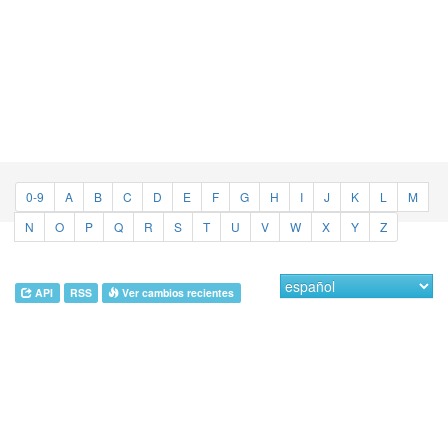
0-9
A
B
C
D
E
F
G
H
I
J
K
L
M
N
O
P
Q
R
S
T
U
V
W
X
Y
Z
API
RSS
Ver cambios recientes