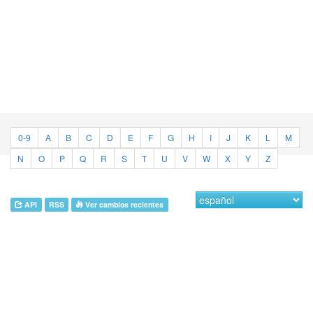
0-9
A
B
C
D
E
F
G
H
I
J
K
L
M
N
O
P
Q
R
S
T
U
V
W
X
Y
Z
API
RSS
Ver cambios recientes