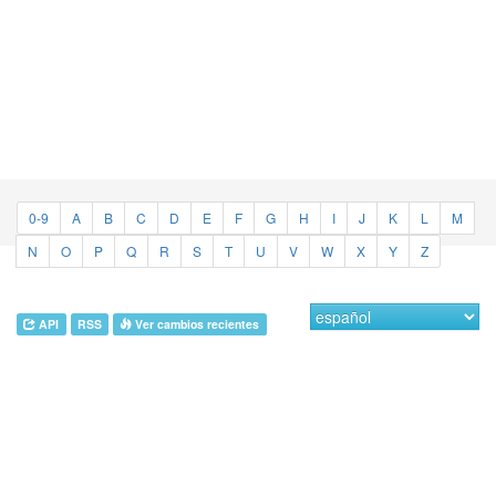
0-9
A
B
C
D
E
F
G
H
I
J
K
L
M
N
O
P
Q
R
S
T
U
V
W
X
Y
Z
API
RSS
Ver cambios recientes