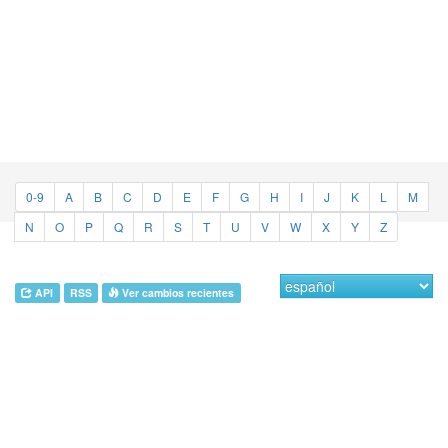
0-9
A
B
C
D
E
F
G
H
I
J
K
L
M
N
O
P
Q
R
S
T
U
V
W
X
Y
Z
API
RSS
Ver cambios recientes