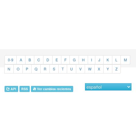
0-9
A
B
C
D
E
F
G
H
I
J
K
L
M
N
O
P
Q
R
S
T
U
V
W
X
Y
Z
API
RSS
Ver cambios recientes