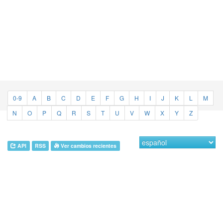
0-9
A
B
C
D
E
F
G
H
I
J
K
L
M
N
O
P
Q
R
S
T
U
V
W
X
Y
Z
API
RSS
Ver cambios recientes