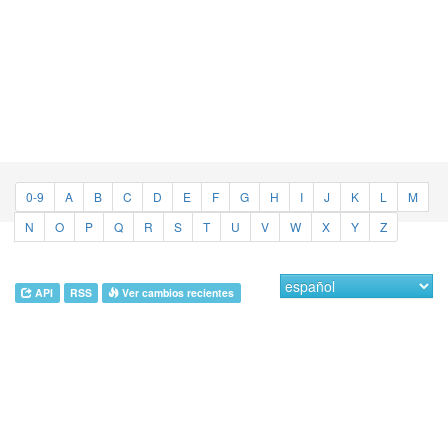
0-9
A
B
C
D
E
F
G
H
I
J
K
L
M
N
O
P
Q
R
S
T
U
V
W
X
Y
Z
API
RSS
Ver cambios recientes