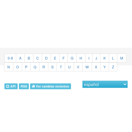
0-9
A
B
C
D
E
F
G
H
I
J
K
L
M
N
O
P
Q
R
S
T
U
V
W
X
Y
Z
API
RSS
Ver cambios recientes