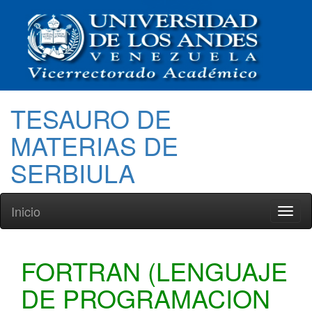
TESAURO DE
MATERIAS DE
SERBIULA
Inicio
Toggl
naviga
FORTRAN (LENGUAJE
DE PROGRAMACION