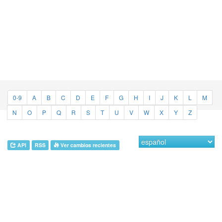
0-9
A
B
C
D
E
F
G
H
I
J
K
L
M
N
O
P
Q
R
S
T
U
V
W
X
Y
Z
API
RSS
Ver cambios recientes