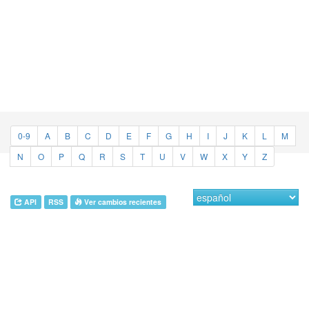
0-9
A
B
C
D
E
F
G
H
I
J
K
L
M
N
O
P
Q
R
S
T
U
V
W
X
Y
Z
API
RSS
Ver cambios recientes