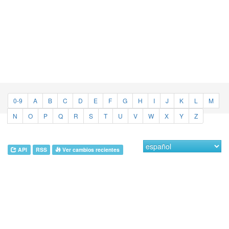
0-9
A
B
C
D
E
F
G
H
I
J
K
L
M
N
O
P
Q
R
S
T
U
V
W
X
Y
Z
API
RSS
Ver cambios recientes