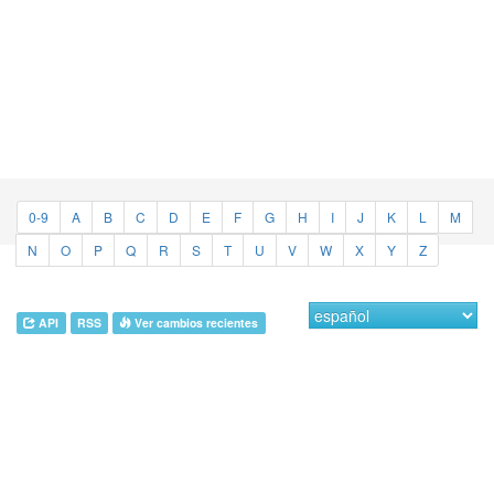
0-9
A
B
C
D
E
F
G
H
I
J
K
L
M
N
O
P
Q
R
S
T
U
V
W
X
Y
Z
API
RSS
Ver cambios recientes