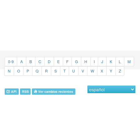
0-9
A
B
C
D
E
F
G
H
I
J
K
L
M
N
O
P
Q
R
S
T
U
V
W
X
Y
Z
API
RSS
Ver cambios recientes