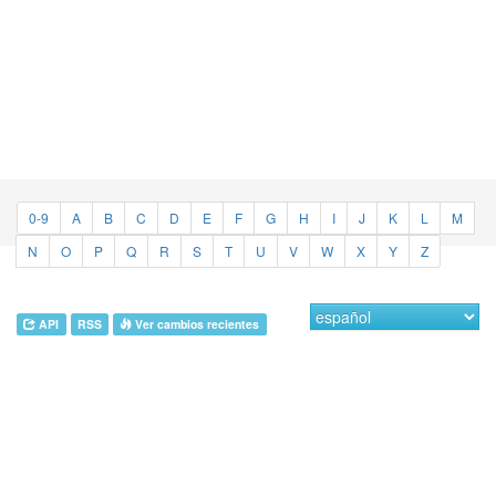
0-9
A
B
C
D
E
F
G
H
I
J
K
L
M
N
O
P
Q
R
S
T
U
V
W
X
Y
Z
API
RSS
Ver cambios recientes