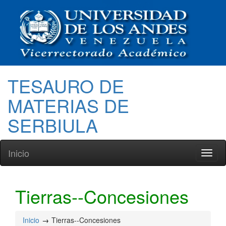
TESAURO DE
MATERIAS DE
SERBIULA
Inicio
Toggl
naviga
Tierras--Concesiones
Inicio
Tierras--Concesiones