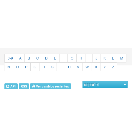
0-9
A
B
C
D
E
F
G
H
I
J
K
L
M
N
O
P
Q
R
S
T
U
V
W
X
Y
Z
API
RSS
Ver cambios recientes