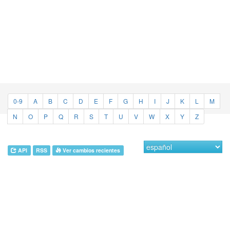
0-9
A
B
C
D
E
F
G
H
I
J
K
L
M
N
O
P
Q
R
S
T
U
V
W
X
Y
Z
API
RSS
Ver cambios recientes