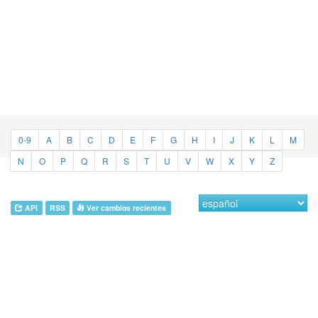
0-9
A
B
C
D
E
F
G
H
I
J
K
L
M
N
O
P
Q
R
S
T
U
V
W
X
Y
Z
API
RSS
Ver cambios recientes