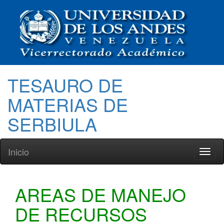
TESAURO DE
MATERIAS DE
SERBIULA
Inicio
Toggl
naviga
AREAS DE MANEJO
DE RECURSOS