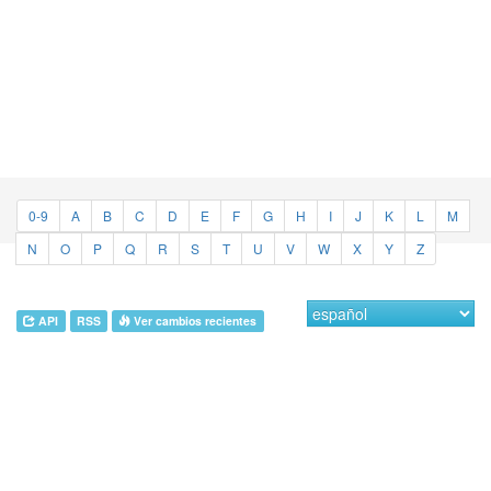
0-9
A
B
C
D
E
F
G
H
I
J
K
L
M
N
O
P
Q
R
S
T
U
V
W
X
Y
Z
API
RSS
Ver cambios recientes