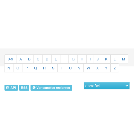
0-9
A
B
C
D
E
F
G
H
I
J
K
L
M
N
O
P
Q
R
S
T
U
V
W
X
Y
Z
API
RSS
Ver cambios recientes