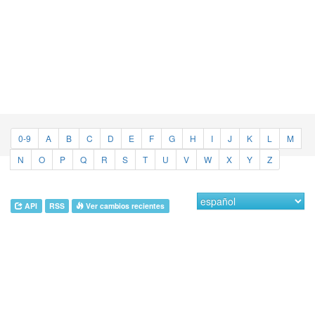
0-9
A
B
C
D
E
F
G
H
I
J
K
L
M
N
O
P
Q
R
S
T
U
V
W
X
Y
Z
API
RSS
Ver cambios recientes