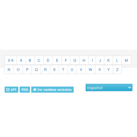
0-9
A
B
C
D
E
F
G
H
I
J
K
L
M
N
O
P
Q
R
S
T
U
V
W
X
Y
Z
API
RSS
Ver cambios recientes